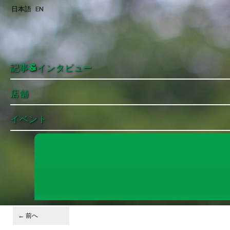
日本語
EN
メインコンテンツへ移動
サブコンテンツへ移動
記事&インタビュー
店舗
イベント
投稿ナビゲーション
←
前へ