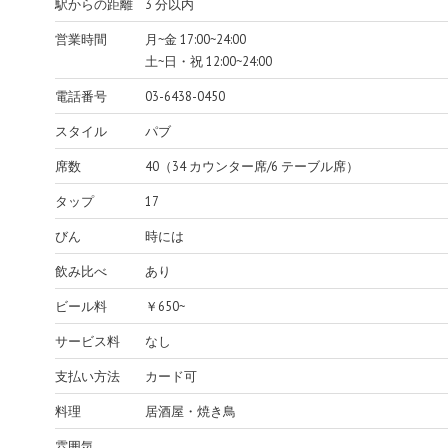
駅からの距離
3 分以内
営業時間
月~金 17:00~24:00
土~日・祝 12:00~24:00
電話番号
03-6438-0450
スタイル
パブ
席数
40（34 カウンター席/6 テーブル席）
タップ
17
びん
時には
飲み比べ
あり
ビール料
￥650~
サービス料
なし
支払い方法
カード可
料理
居酒屋・焼き鳥
雰囲気