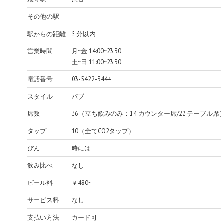
その他の駅
駅からの距離
5 分以内
営業時間
月~金 14:00~23:30
土~日 11:00~23:30
電話番号
03-5422-3444
スタイル
パブ
席数
36（立ち飲みのみ：14 カウンター席/22 テーブル席
タップ
10（全てCO2タップ）
びん
時には
飲み比べ
なし
ビール料
￥480~
サービス料
なし
支払い方法
カード可