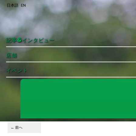
日本語
EN
メインコンテンツへ移動
サブコンテンツへ移動
記事&インタビュー
店舗
イベント
投稿ナビゲーション
←
前へ