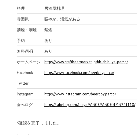
料理
居酒屋料理
雰囲気
賑やか、活気がある
禁煙・喫煙
禁煙
予約
あり
無料Wi-Fi
あり
ホームページ
https://www.craftbeermarket.jp/bb-shibuya-parco/
Facebook
https://www.facebook.com/beerboyparco/
Twitter
Instagram
https://www.instagram.com/beerboy.parco/
食べログ
https://tabelog.com/tokyo/A1303/A130301/13241110/
*確認を完了しました。