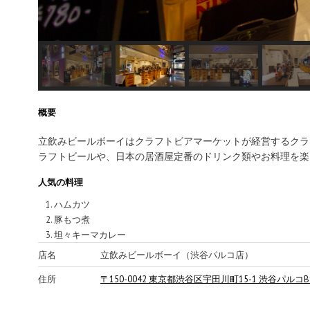
概
要
立飲みビールボーイはクラフトビアマーケットが経営するクラ
ラフトビールや、日本の居酒屋定番のドリンク類やお料理を楽
人気の料理
ハムカツ
豚もつ煮
坦々キーマカレー
店名
立飲みビールボーイ（渋谷パルコ店）
住所
〒150-0042 東京都渋谷区宇田川町15-1 渋谷パルコB