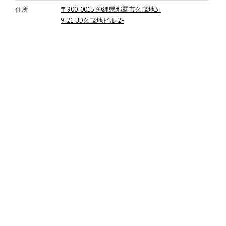
住所
〒900-0015 沖縄県那覇市久茂地3-
9-21 UD久茂地ビル 2F