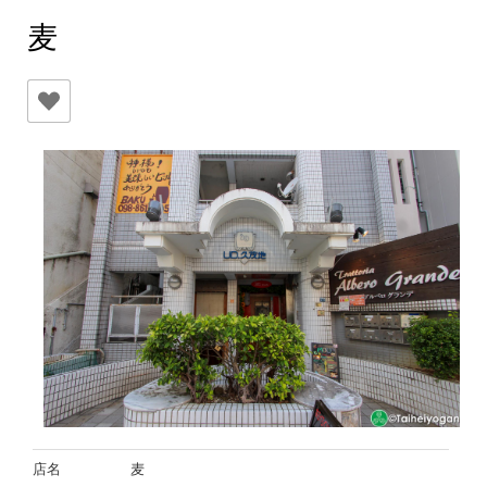
麦
店名
麦