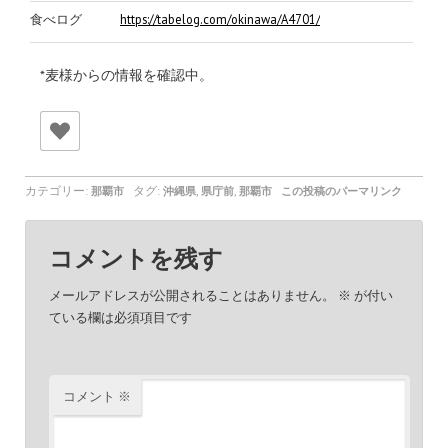
食べログ
https://tabelog.com/okinawa/A4701/A470101/47007035/
*麦様からの情報を確認中。
カテゴリー:
タグ:
,
,
那覇市
沖縄県
県庁前
那覇市
この投稿のパーマリンク
コメントを残す
メールアドレスが公開されることはありません。
※
が付い
ている欄は必須項目です
コメント
※