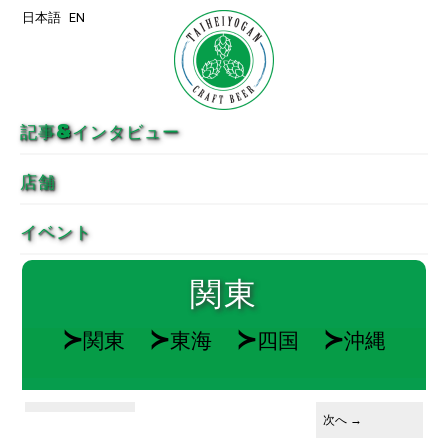
日本語
EN
メインコンテンツへ移動
サブコンテンツへ移動
記事&インタビュー
店舗
イベント
関東
≻
≻
≻
≻
関東
東海
四国
沖縄
投稿ナビゲーション
次へ
→