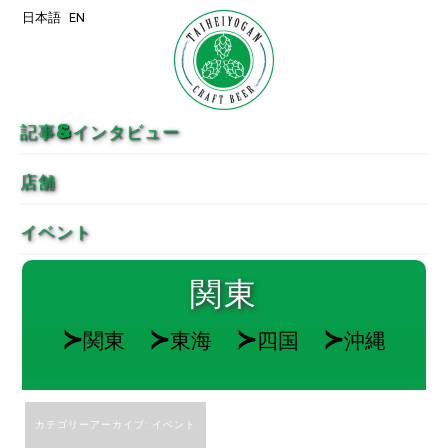
日本語
EN
メインコンテンツへ移動
サブコンテンツへ移動
記事&インタビュー
店舗
イベント
関東
≻
≻
≻
≻
関東
東海
四国
沖縄
カテゴリーアーカイブ:
イベント