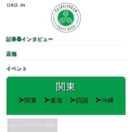
日本語
EN
メインコンテンツへ移動
サブコンテンツへ移動
記事&インタビュー
店舗
イベント
関東
≻
≻
≻
≻
関東
東海
四国
沖縄
カテゴリーアーカイブ:
愛知県