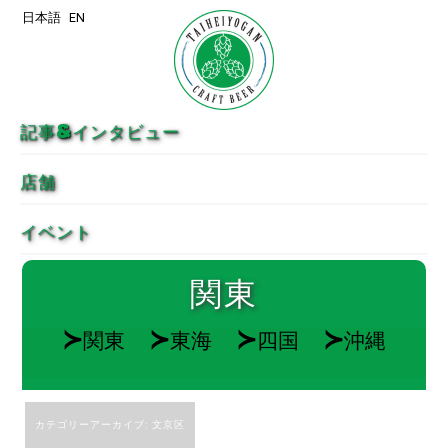
日本語
EN
メインコンテンツへ移動
サブコンテンツへ移動
記事&インタビュー
店舗
イベント
関東
≻
≻
≻
≻
関東
東海
四国
沖縄
カテゴリーアーカイブ:
文京区