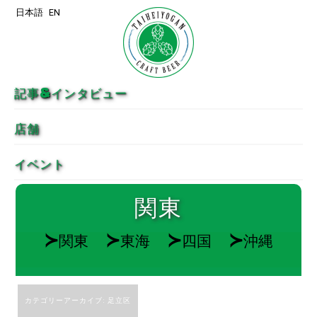
日本語
EN
メインコンテンツへ移動
サブコンテンツへ移動
記事&インタビュー
店舗
イベント
関東
≻
≻
≻
≻
関東
東海
四国
沖縄
カテゴリーアーカイブ:
足立区