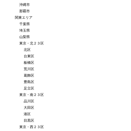
沖縄市
那覇市
関東エリア
千葉県
埼玉県
山梨県
東京・北２３区
北区
台東区
板橋区
荒川区
葛飾区
豊島区
足立区
東京・南２３区
品川区
大田区
港区
目黒区
東京・西２３区