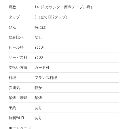
席数
14（6 カウンター席/8 テーブル席）
タップ
8（全てCO2タップ）
びん
時には
飲み比べ
なし
ビール料
¥650~
サービス料
¥300
支払い方法
カード可
料理
フランス料理
雰囲気
静か
禁煙・喫煙
禁煙
予約
あり
無料Wi-Fi
あり
ホームページ