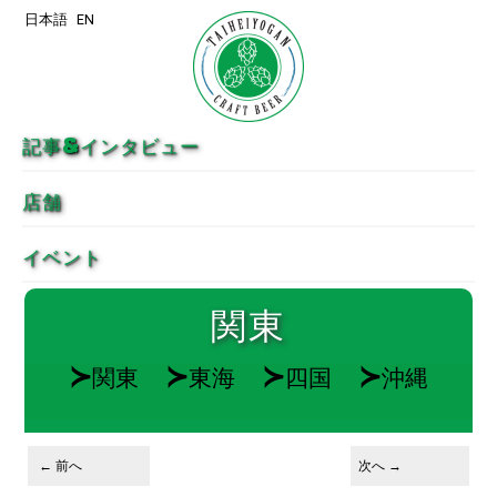
日本語
EN
メインコンテンツへ移動
サブコンテンツへ移動
記事&インタビュー
店舗
イベント
関東
≻
≻
≻
≻
関東
東海
四国
沖縄
投稿ナビゲーション
←
前へ
次へ
→