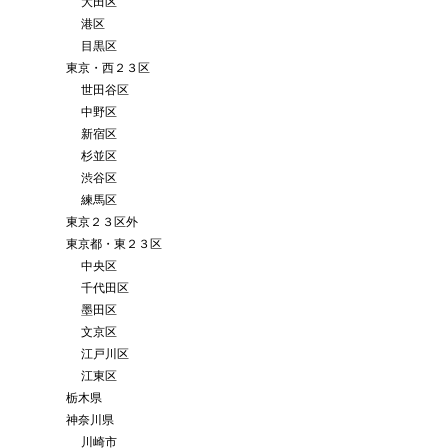
大田区
港区
目黒区
東京・西２３区
世田谷区
中野区
新宿区
杉並区
渋谷区
練馬区
東京２３区外
東京都・東２３区
中央区
千代田区
墨田区
文京区
江戸川区
江東区
栃木県
神奈川県
川崎市