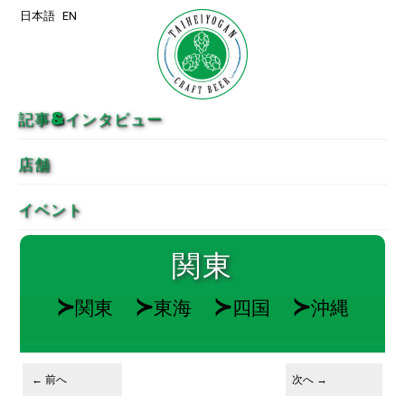
日本語
EN
メインコンテンツへ移動
サブコンテンツへ移動
記事&インタビュー
店舗
イベント
関東
≻
≻
≻
≻
関東
東海
四国
沖縄
投稿ナビゲーション
←
前へ
次へ
→