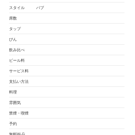
スタイル
パブ
席数
タップ
びん
飲み比べ
ビール料
サービス料
支払い方法
料理
雰囲気
禁煙・喫煙
予約
無料Wi-Fi