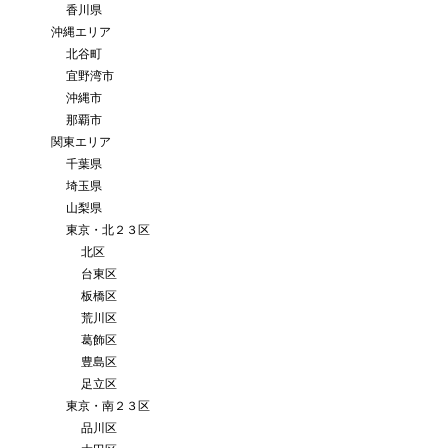
香川県
沖縄エリア
北谷町
宜野湾市
沖縄市
那覇市
関東エリア
千葉県
埼玉県
山梨県
東京・北２３区
北区
台東区
板橋区
荒川区
葛飾区
豊島区
足立区
東京・南２３区
品川区