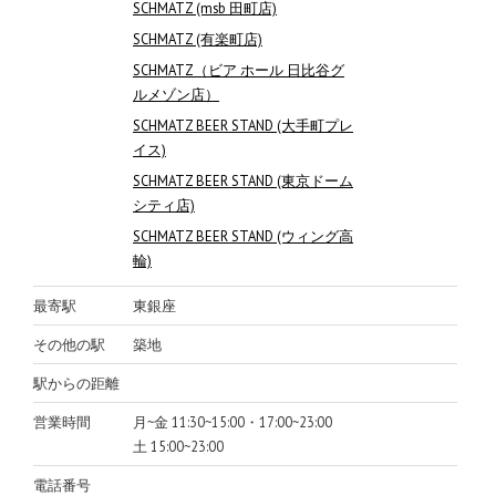
SCHMATZ (msb 田町店)
SCHMATZ (有楽町店)
SCHMATZ（ビア ホール 日比谷グ
ルメゾン店）
SCHMATZ BEER STAND (大手町プレ
イス)
SCHMATZ BEER STAND (東京ドーム
シティ店)
SCHMATZ BEER STAND (ウィング高
輪)
最寄駅
東銀座
その他の駅
築地
駅からの距離
営業時間
月~金 11:30~15:00・17:00~23:00
土 15:00~23:00
電話番号