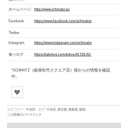
ホームページ
http://www.schmatz.jp/
Facebook
https://www.facebook.com/schmatzjp/
Twitter
Instagram
https://www.instagram.com/schmatzjp/
食べログ
https://tabelog.com/tokyo/A1301/A130101/13241603/
*SCHMATZ（銀座松竹スクエア店）様からの情報を確認
中。
カテゴリー:
タグ:
,
,
,
中央区
中央区
東京都
東銀座
築地
この投稿のパーマリンク