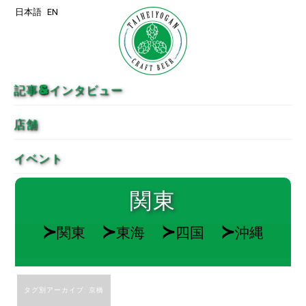
日本語
EN
メインコンテンツへ移動
サブコンテンツへ移動
記事&インタビュー
店舗
イベント
関東
≻
≻
≻
≻
関東
東海
四国
沖縄
タグ別アーカイブ:
京橋