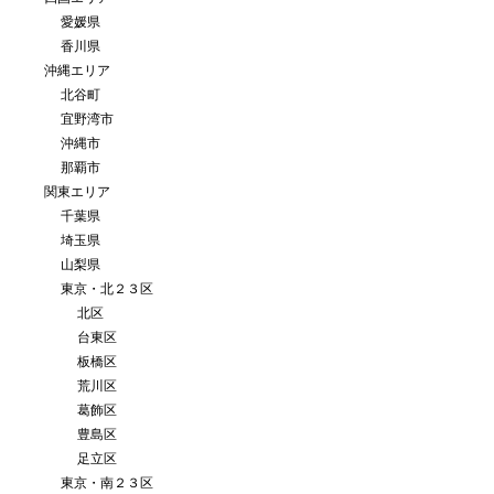
愛媛県
香川県
沖縄エリア
北谷町
宜野湾市
沖縄市
那覇市
関東エリア
千葉県
埼玉県
山梨県
東京・北２３区
北区
台東区
板橋区
荒川区
葛飾区
豊島区
足立区
東京・南２３区