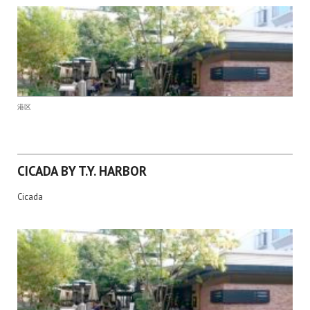
港区
CICADA BY T.Y. HARBOR
Cicada