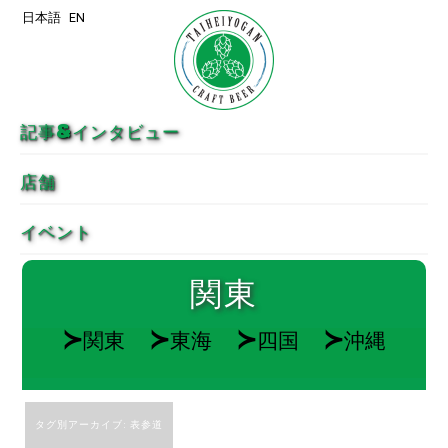
日本語
EN
メインコンテンツへ移動
サブコンテンツへ移動
記事&インタビュー
店舗
イベント
関東
≻
≻
≻
≻
関東
東海
四国
沖縄
タグ別アーカイブ:
表参道