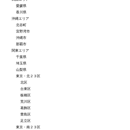
愛媛県
香川県
沖縄エリア
北谷町
宜野湾市
沖縄市
那覇市
関東エリア
千葉県
埼玉県
山梨県
東京・北２３区
北区
台東区
板橋区
荒川区
葛飾区
豊島区
足立区
東京・南２３区