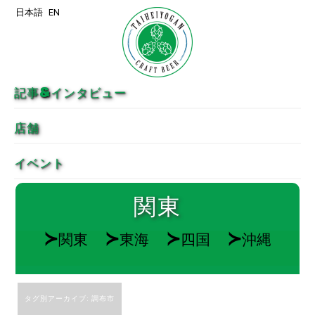
日本語
EN
メインコンテンツへ移動
サブコンテンツへ移動
記事&インタビュー
店舗
イベント
関東
≻
≻
≻
≻
関東
東海
四国
沖縄
タグ別アーカイブ:
調布市