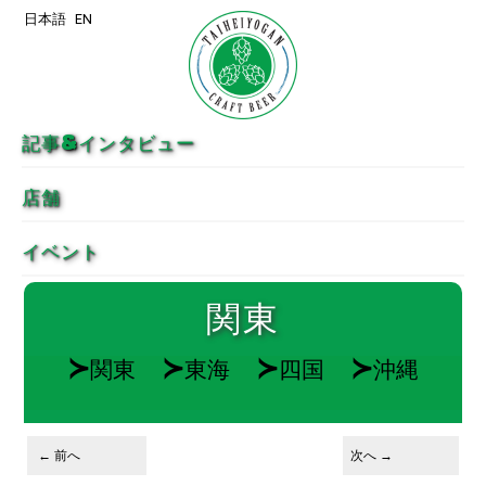
日本語
EN
メインコンテンツへ移動
サブコンテンツへ移動
記事&インタビュー
店舗
イベント
関東
≻
≻
≻
≻
関東
東海
四国
沖縄
画像ナビゲーション
← 前へ
次へ →