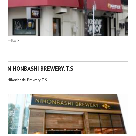
千代田区
NIHONBASHI BREWERY. T.S
Nihonbashi Brewery T.S