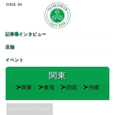
日本語
EN
メインコンテンツへ移動
サブコンテンツへ移動
記事&インタビュー
店舗
イベント
関東
≻
≻
≻
≻
関東
東海
四国
沖縄
カテゴリーアーカイブ:
千代田区