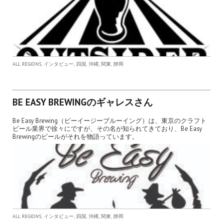
,
,
,
,
,
ALL REGIONS
インタビュー
四国
沖縄
関東
静岡
BE EASY BREWINGのギャレスさん
Be Easy Brewing（ビーイージーブルーイング）は、東京のクラフト
ビール業界で徐々にですが、その名が知られてきており、Be Easy
Brewingのビールがそれを物語っています。
,
,
,
,
,
ALL REGIONS
インタビュー
四国
沖縄
関東
静岡