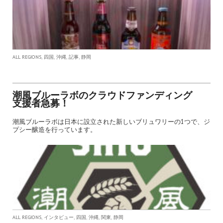
,
,
,
,
ALL REGIONS
四国
沖縄
記事
静岡
潮風ブルーラボのクラウドファンディング
支援者急募！
潮風ブルーラボは日本に設立された新しいブリュワリーの1つで、ジ
プシー醸造を行っています。
,
,
,
,
,
ALL REGIONS
インタビュー
四国
沖縄
関東
静岡