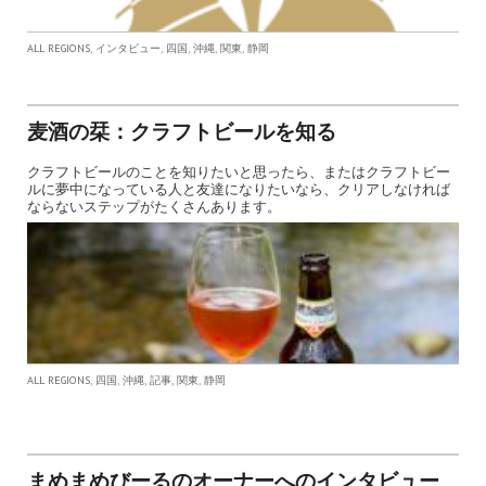
,
,
,
,
,
ALL REGIONS
インタビュー
四国
沖縄
関東
静岡
麦酒の栞：クラフトビールを知る
クラフトビールのことを知りたいと思ったら、またはクラフトビー
ルに夢中になっている人と友達になりたいなら、クリアしなければ
ならないステップがたくさんあります。
,
,
,
,
,
ALL REGIONS
四国
沖縄
記事
関東
静岡
まめまめびーるのオーナーへのインタビュー