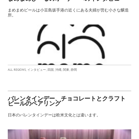
まめまめビールは小豆島坂手港の近くにある夫婦が営む小さな醸造
所。
,
,
,
,
,
ALL REGIONS
インタビュー
四国
沖縄
関東
静岡
バレンタインデー、チョコレートとクラフト
ビールのペアリング
日本のバレンタインデーは欧米文化とは違います。