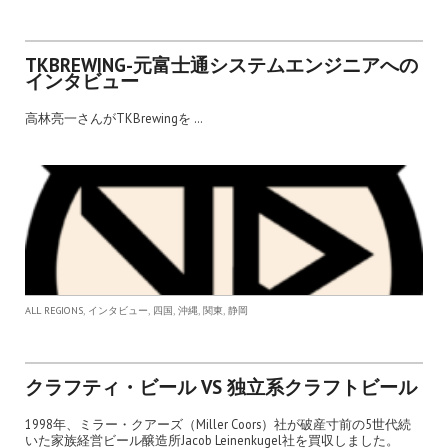
TKBREWING-元富士通システムエンジニアへの
インタビュー
高林亮一さんがTKBrewingを …
,
,
,
,
,
ALL REGIONS
インタビュー
四国
沖縄
関東
静岡
クラフティ・ビール VS 独立系クラフトビール
1998年、ミラー・クアーズ（Miller Coors）社が破産寸前の5世代続
いた家族経営ビール醸造所Jacob Leinenkugel社を買収しました。