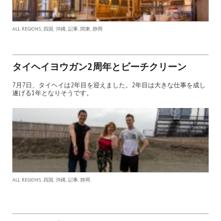
,
,
,
,
,
ALL REGIONS
四国
沖縄
記事
関東
静岡
タイヘイヨウガン2周年とビーチクリーン
7月7日、タイヘイは2年目を迎えました。2年目は大きな仕事を成し
遂げる1年となりそうです。
,
,
,
,
ALL REGIONS
四国
沖縄
記事
静岡