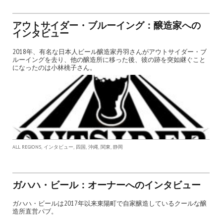
アウトサイダー・ブルーイング：醸造家への
インタビュー
2018年、有名な日本人ビール醸造家丹羽さんがアウトサイダー・ブ
ルーイングを去り、他の醸造所に移った後、彼の跡を突如継ぐこと
になったのは小林桃子さん。
,
,
,
,
,
ALL REGIONS
インタビュー
四国
沖縄
関東
静岡
ガハハ・ビール：オーナーへのインタビュー
ガハハ・ビールは2017年以来東陽町で自家醸造しているクールな醸
造所直営パブ。