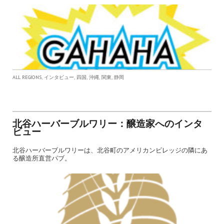
,
,
,
,
,
ALL REGIONS
インタビュー
四国
沖縄
関東
静岡
北谷ハーバーブルワリー：醸造家へのインタ
ビュー
北谷ハーバーブルワリーは、北谷町のアメリカンビレッジの隣にあ
る醸造所直営パブ。