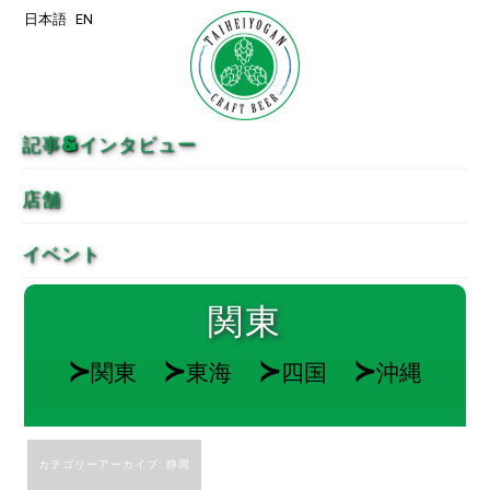
日本語
EN
メインコンテンツへ移動
サブコンテンツへ移動
記事&インタビュー
店舗
イベント
関東
≻
≻
≻
≻
関東
東海
四国
沖縄
カテゴリーアーカイブ:
静岡