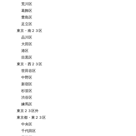
荒川区
葛飾区
豊島区
足立区
東京・南２３区
品川区
大田区
港区
目黒区
東京・西２３区
世田谷区
中野区
新宿区
杉並区
渋谷区
練馬区
東京２３区外
東京都・東２３区
中央区
千代田区