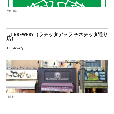
神奈川県
T.T BREWERY（ラチッタデッラ チネチッタ通り
店）
T.T Brewery
川崎市