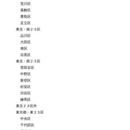
荒川区
葛飾区
豊島区
足立区
東京・南２３区
品川区
大田区
港区
目黒区
東京・西２３区
世田谷区
中野区
新宿区
杉並区
渋谷区
練馬区
東京２３区外
東京都・東２３区
中央区
千代田区