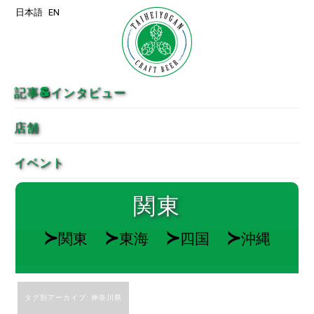
日本語
EN
メインコンテンツへ移動
サブコンテンツへ移動
記事&インタビュー
店舗
イベント
関東
≻
≻
≻
≻
関東
東海
四国
沖縄
タグ別アーカイブ:
神奈川県