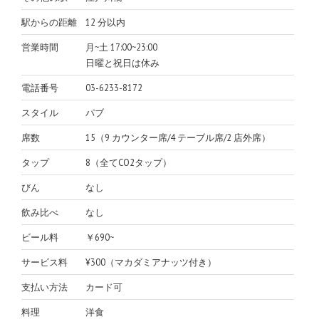
駅からの距離
12 分以内
営業時間
月~土 17:00~23:00
日曜と祝日は休み
電話番号
03-6233-8172
スタイル
パブ
席数
15（9 カウンター席/4 テーブル席/2 店外席）
タップ
8（全てCO2タップ）
びん
なし
飲み比べ
なし
ビール料
￥690~
サービス料
¥300（マカダミアナッツ付き）
支払い方法
カード可
料理
洋食