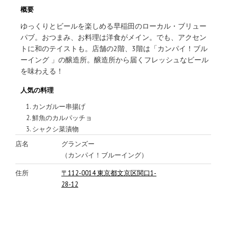
概要
ゆっくりとビールを楽しめる早稲田のローカル・ブリュー
パブ。おつまみ、お料理は洋食がメイン。でも、アクセン
トに和のテイストも。店舗の2階、3階は「カンパイ！ブル
ーイング 」の醸造所。醸造所から届くフレッシュなビール
を味わえる！
人気の料理
カンガルー串揚げ
鮮魚のカルパッチョ
シャクシ菜漬物
店名
グランズー
（カンパイ！ブルーイング）
住所
〒112-0014 東京都文京区関口1-
28-12