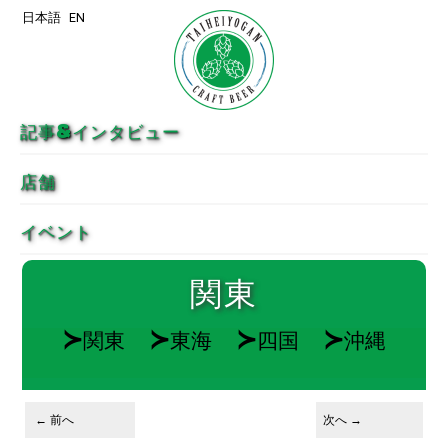
日本語
EN
メインコンテンツへ移動
サブコンテンツへ移動
記事&インタビュー
店舗
イベント
関東
≻
≻
≻
≻
関東
東海
四国
沖縄
投稿ナビゲーション
←
前へ
次へ
→