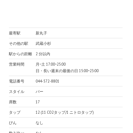
最寄駅
新丸子
その他の駅
武蔵小杉
駅からの距離
2 分以内
営業時間
月~土 17:00~25:00
日・長い週末の最後の日 15:00~23:00
電話番号
044-572-8801
スタイル
バー
席数
17
タップ
12 (11 CO2タップ/1 ニトロタップ)
びん
なし