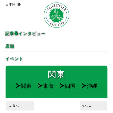
日本語
EN
メインコンテンツへ移動
サブコンテンツへ移動
記事&インタビュー
店舗
イベント
関東
≻
≻
≻
≻
関東
東海
四国
沖縄
投稿ナビゲーション
←
前へ
次へ
→