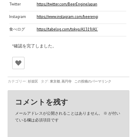
Twitter
https://twitter.com/BeerEngineJapan
Instagram
https://www.instagram.com/beerenginekoenji/
食べログ
https://tabelog.com/tokyo/A1319/A131904/13192115/
*確認を完了しました。
カテゴリー:
タグ:
,
杉並区
東京都
高円寺
この投稿のパーマリンク
コメントを残す
メールアドレスが公開されることはありません。
※
が付い
ている欄は必須項目です