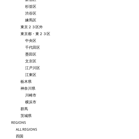
杉並区
渋谷区
練馬区
東京２３区外
東京都・東２３区
中央区
千代田区
墨田区
文京区
江戸川区
江東区
栃木県
神奈川県
川崎市
横浜市
群馬
茨城県
REGIONS
ALL REGIONS
四国