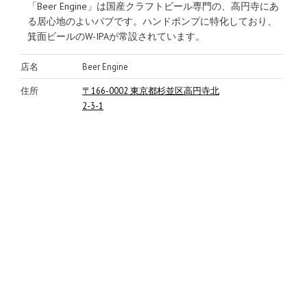
「Beer Engine」は国産クラフトビール専門の、高円寺にあ
る居心地のよいパブです。ハンドポンプに特化しており、
箕面ビールのW-IPAが常設されています。
店名
Beer Engine
住所
〒166-0002 東京都杉並区高円寺北
2-3-1