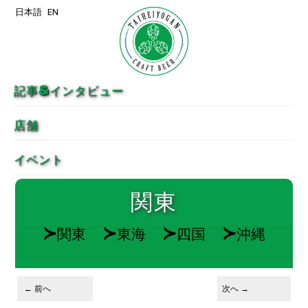
日本語
EN
メインコンテンツへ移動
サブコンテンツへ移動
記事&インタビュー
店舗
イベント
関東
≻
≻
≻
≻
関東
東海
四国
沖縄
投稿ナビゲーション
←
前へ
次へ
→