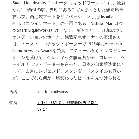
Snark Liquidworks（スナーク リキッドワークス）は、池袋
から1つ西側の駅、要町にあるこぢんまりとした醸造所直
営パブ。西池袋マートをリノベーションしたNishiike
Mark（ニシイケマート）の一画にある。Nishiike Markは今
やSnark Liquidworksだけでなく、ギャラリー、地域のラジ
オステーションのホーム。醸造家兼オーナーの藤浦さん
は、トーストココナッツ・ポーターで1998年にAmerican
Homebrewers Awardを受賞。このビールからインスピレー
ションを受けて、ヘレティック醸造所がチョコレート・ヘ
ーゼルナッツ・ポーターを造った。日本の自家醸造家にと
って、まさにレジェンド。スタンダードスタイルも良い
が、ここでなら何か一風変わったビールを見つけられる！
店名
Snark Liquidworks
住所
〒171-0021東京都豊島区西池袋4-
19-14