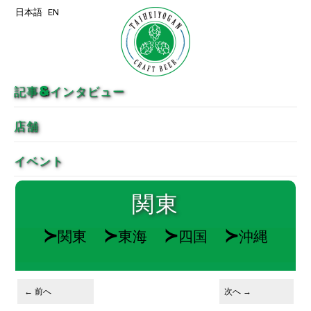
日本語
EN
メインコンテンツへ移動
サブコンテンツへ移動
記事&インタビュー
店舗
イベント
関東
≻
≻
≻
≻
関東
東海
四国
沖縄
投稿ナビゲーション
←
前へ
次へ
→